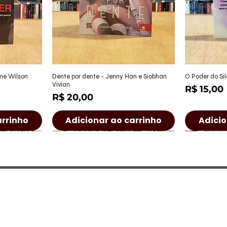
ápida
Visualização rápida
Visu
ame Wilson
Dente por dente - Jenny Han e Siobhan
O Poder do Sil
Vivian
Preço
R$ 15,00
Preço
R$ 20,00
arrinho
Adicionar ao carrinho
Adicio
a