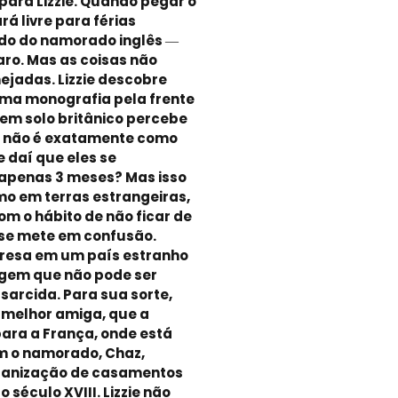
 para Lizzie. Quando pegar o
rá livre para férias
do do namorado inglês ―
aro. Mas as coisas não
jadas. Lizzie descobre
ma monografia pela frente
em solo britânico percebe
 não é exatamente como
 daí que eles se
apenas 3 meses? Mas isso
mo em terras estrangeiras,
com o hábito de não ficar de
se mete em confusão.
presa em um país estranho
em que não pode ser
sarcida. Para sua sorte,
a melhor amiga, que a
para a França, onde está
m o namorado, Chaz,
ganização de casamentos
 século XVIII. Lizzie não