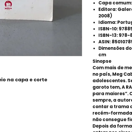
Capa comum
Editora:
Galera
2008)
Idioma:
Portu
ISBN-10:
9788
ISBN-13:
978-
ASIN:
8501078
Dimensões do
cm
Sinopse
Com mais de mei
no país, Meg Cab
io na capa e corte
adolescentes. Se
garoto tem, A R
para maiores”.
sempre, a autor
contar a trama d
recém-formada
não consegue fi
Depois da forma