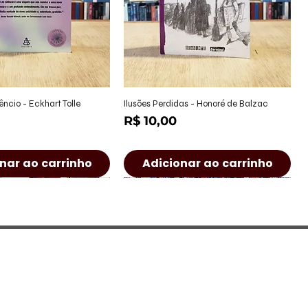
alização rápida
Visualização rápida
êncio - Eckhart Tolle
Ilusões Perdidas - Honoré de Balzac
Preço
R$ 10,00
nar ao carrinho
Adicionar ao carrinho