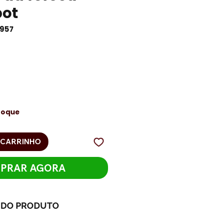
ot
8957
eço
toque
 CARRINHO
PRAR AGORA
 DO PRODUTO