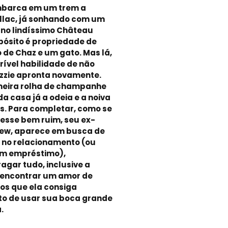
mbarca em um trem a
llac, já sonhando com um
 no lindíssimo Château
pósito é propriedade de
 de Chaz e um gato. Mas lá,
rível habilidade de não
izzie apronta novamente.
meira rolha de champanhe
da casa já a odeia e a noiva
s. Para completar, como se
vesse bem ruim, seu ex-
ew, aparece em busca de
” no relacionamento (ou
um empréstimo),
gar tudo, inclusive a
e encontrar um amor de
nos que ela consiga
ito de usar sua boca grande
.