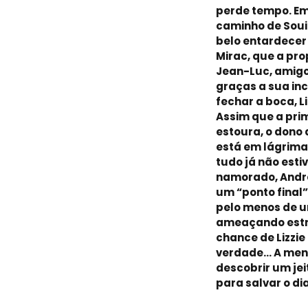
perde tempo. E
caminho de Soui
belo entardecer
Mirac, que a pro
Jean-Luc, amigo
graças a sua inc
fechar a boca, L
Assim que a pri
estoura, o dono 
está em lágrima
tudo já não esti
namorado, Andr
um “ponto final
pelo menos de 
ameaçando estra
chance de Lizzi
verdade... A me
descobrir um je
para salvar o dia