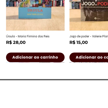
Visualização rápida
Visualização r
Úrsula - Maria Firmina dos Reis
Jogo de poder - Valerie Pl
Preço
Preço
R$ 28,00
R$ 15,00
Adicionar ao carrinho
Adicionar ao c
CONTATO
Rua Castro Alves, 222 - Jd. Paulist
(São José dos Campos/SP)
Seg à Sex: 9h às 17h