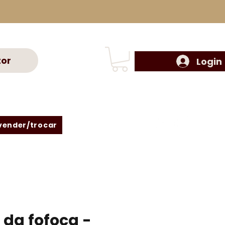
tor
Login
vender/trocar
 da fofoca -