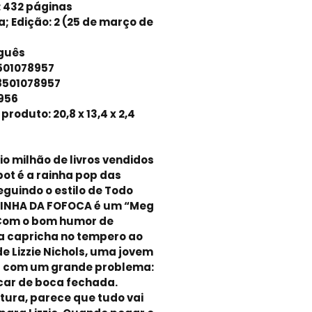
:
432 páginas
; Edição: 2 (25 de março de
guês
501078957
8501078957
956
 produto:
20,8 x 13,4 x 2,4
o milhão de livros vendidos
ot é a rainha pop das
guindo o estilo de Todo
AINHA DA FOFOCA é um “Meg
 Com o bom humor de
a capricha no tempero ao
e Lizzie Nichols, uma jovem
 com um grande problema:
car de boca fechada.
tura, parece que tudo vai