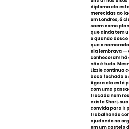
entrar nos eixos
diploma ela esta
merecidas ao la
em Londres, é cl
saem como plane
que ainda tem u
e quando desce 
que o namorado
ela lembrava ― e
conheceram há 
não é tudo. Mes
Lizzie continua 
boca fechada e 
Agora ela está 
com uma passag
trocada nem res
existe Shari, su
convida para ir 
trabalhando co
ajudando na or
em um castelo do