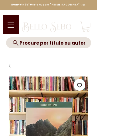
Bem-vindo! Use o cupom "PRIMEIRACOMPRA" ✨📖
Bello Sebo
Procure por título ou autor