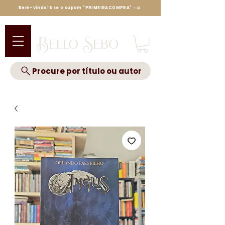
Bem-vindo! Use o cupom "PRIMEIRACOMPRA" ✨📖
Bello Sebo
Procure por título ou autor