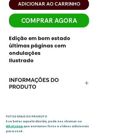
ADICIONAR AO CARRINHO
COMPRAR AGORA
Edição em bom estado
últimas páginas com
ondulações
Ilustrado
INFORMAÇÕES DO
PRODUTO
ISBN-13: 9788501084484
ISBN-10: 8501084484
Ano: 2010 / Páginas: 336
FOTOS REAIS DO PRODUTO
Idioma: português
E se bater aquela dúvida, pode nos chamar no
Editora: Record
WhatsApp
que enviamos fotos e vídeos adicionais
para você.