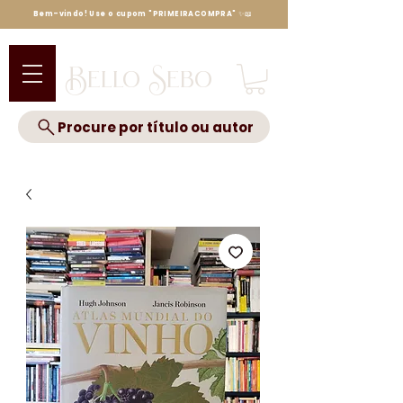
Bem-vindo! Use o cupom "PRIMEIRACOMPRA" ✨📖
Bello Sebo
Procure por título ou autor