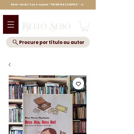
Bem-vindo! Use o cupom "PRIMEIRACOMPRA" ✨📖
Bello Sebo
Procure por título ou autor