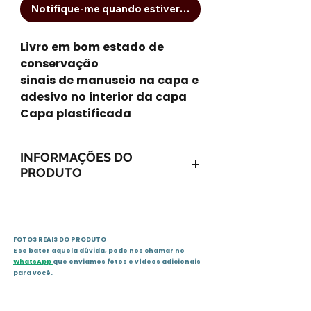
Notifique-me quando estiver disponível
Livro em bom estado de
conservação
sinais de manuseio na capa e
adesivo no interior da capa
Capa plastificada
INFORMAÇÕES DO
PRODUTO
Capa comum: 80 páginas
Editora: Salamandra; Edição:
3ª (1 de janeiro de 2007)
FOTOS REAIS DO PRODUTO
Idioma: Português
E se bater aquela dúvida, pode nos chamar no
ISBN-10: 8516055620
WhatsApp
que enviamos fotos e vídeos adicionais
ISBN-13: 978-8516055622
para você.
Dimensões do produto: 22,2 x
16 x 0,6 cm