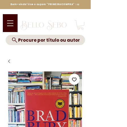
Bem-vindo! Use o cupom "PRIMEIRACOMPRA" ✨📖
Bello Sebo
Procure por título ou autor