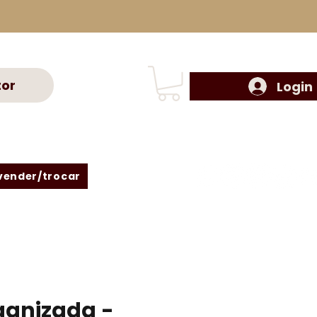
tor
Login
vender/trocar
ganizada -