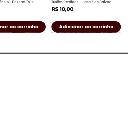
alização rápida
Visualização rápida
êncio - Eckhart Tolle
Ilusões Perdidas - Honoré de Balzac
Preço
R$ 10,00
nar ao carrinho
Adicionar ao carrinho