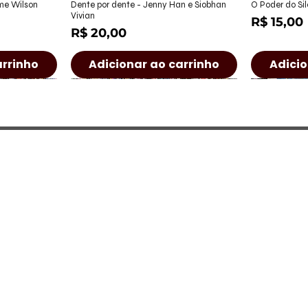
ápida
Visualização rápida
Visu
ame Wilson
Dente por dente - Jenny Han e Siobhan
O Poder do Sil
Vivian
Preço
R$ 15,00
Preço
R$ 20,00
arrinho
Adicionar ao carrinho
Adicio
a