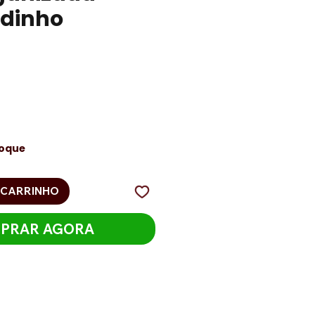
odinho
reço
toque
 CARRINHO
PRAR AGORA