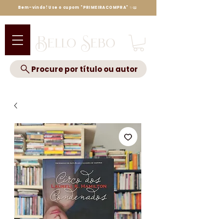
Bem-vindo! Use o cupom "PRIMEIRACOMPRA" ✨📖
Bello Sebo
Procure por título ou autor