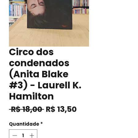
Circo dos
condenados
(Anita Blake
#3) - Laurell K.
Hamilton
Preço
Preço
 R$ 18,00 
R$ 13,50
normal
promocional
Quantidade
*