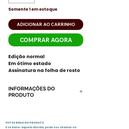
Somente 1 em estoque
ADICIONAR AO CARRINHO
COMPRAR AGORA
Edição normal
Em ótimo estado
Assinatura na folha de rosto
INFORMAÇÕES DO
PRODUTO
ISBN-13: 9788532526533
ISBN-10: 8532526535
Ano: 2011 / Páginas: 320
FOTOS REAIS DO PRODUTO
Idioma: português
E se bater aquela dúvida, pode nos chamar no