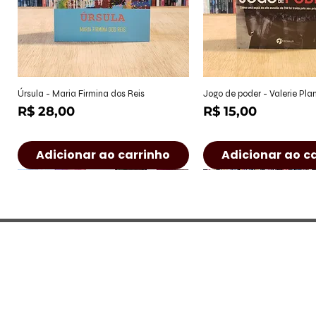
Visualização rápida
Visualização r
Úrsula - Maria Firmina dos Reis
Jogo de poder - Valerie Pl
Preço
Preço
R$ 28,00
R$ 15,00
Adicionar ao carrinho
Adicionar ao c
CONTATO
Rua Castro Alves, 222 - Jd. Paulist
(São José dos Campos/SP)
Seg à Sex: 9h às 17h