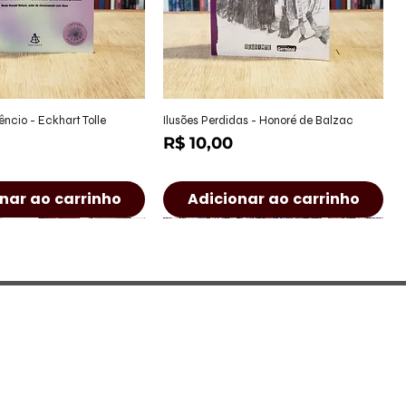
alização rápida
Visualização rápida
êncio - Eckhart Tolle
Ilusões Perdidas - Honoré de Balzac
Preço
R$ 10,00
nar ao carrinho
Adicionar ao carrinho