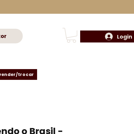
tor
Login
vender/trocar
do o Brasil -