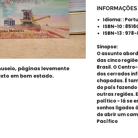
INFORMAÇÕES
Idioma: : Por
ISBN-10 : 851
ISBN-13 : 978
Sinopse:
O assunto abord
das cinco regiõe
Brasil. O Centro-
useio, páginas levemente
dos cerrados inf
exto em bom estado.
chapadas. É tam
do país fazendo
outras regiões. E
político - lá se 
sonhos ligados à
de abrir um cam
Pacífico