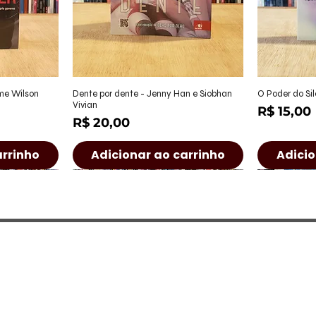
ápida
Visualização rápida
Visu
ame Wilson
Dente por dente - Jenny Han e Siobhan
O Poder do Sil
Vivian
Preço
R$ 15,00
Preço
R$ 20,00
arrinho
Adicionar ao carrinho
Adicio
a