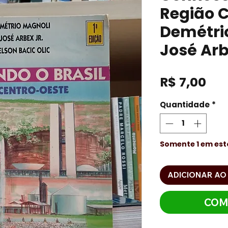
Região C
Demétri
José Arbe
Pre
R$ 7,00
Quantidade
*
Somente 1 em es
ADICIONAR AO
COM