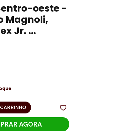
entro-oeste -
o Magnoli,
x Jr. ...
ço
toque
 CARRINHO
PRAR AGORA