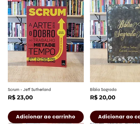
Visualização rápida
Visualização r
Scrum - Jeff Sutherland
Bíblia Sagrada
Preço
Preço
R$ 23,00
R$ 20,00
Adicionar ao carrinho
Adicionar ao c