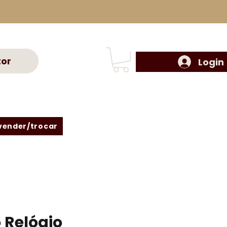
tor
Login
vender/trocar
 Relógio