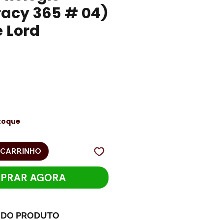
racy 365 # 04)
e Lord
eço
toque
 CARRINHO
PRAR AGORA
 DO PRODUTO