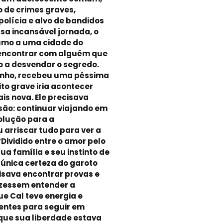
 de crimes graves,
olícia e alvo de bandidos
sa incansável jornada, o
umo a uma cidade do
e encontrar com alguém que
o a desvendar o segredo.
inho, recebeu uma péssima
ito grave iria acontecer
is nova. Ele precisava
ão: continuar viajando em
olução para a
 arriscar tudo para ver a
ividido entre o amor pelo
ua família e seu instinto de
 única certeza do garoto
isava encontrar provas e
izessem entender a
e Cal teve energia e
ientes para seguir em
 que sua liberdade estava