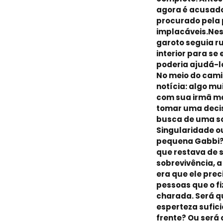
agora é acusado
procurado pela p
implacáveis.Nes
garoto seguia r
interior para s
poderia ajudá-l
No meio do cam
notícia: algo mu
com sua irmã ma
tomar uma decis
busca de uma s
Singularidade ou
pequena Gabbi?D
que restava de s
sobrevivência, a
era que ele prec
pessoas que o f
charada. Será qu
esperteza sufic
frente? Ou será