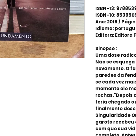
ISBN-13: 978853
ISBN-10: 853950
Ano: 2015 / Págin
Idioma: portugu
Editora: Editor
Sinopse :
Uma dose radica
Não se esqueça d
novamente. O fa
paredes da fend
se cada vez mai
momento ele me 
rochas."Depois 
teria chegado 
finalmente desco
Singularidade O
garoto recebeu a
com que sua vid
completo. Ante