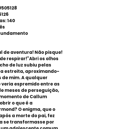
9505128
5126
as: 140
ês
a Fundamento
l de aventura! Não pisque!
e respirar!"Abri os olhos
cho de luz subiu pelas
a estreita, aproximando-
s de mim. A qualquer
veria espremido entre as
de meses de perseguição,
o momento de Callum
brir o que é a
rmond? O enigma, que o
pós a morte do pai, fez
a se transformasse por
s um adolescente comum,