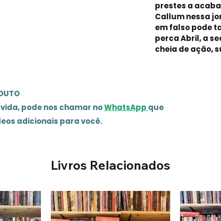
prestes a acab
Callum nessa jo
em falso pode t
perca Abril, a 
cheia de ação, s
ODUTO
úvida, pode nos chamar no
WhatsApp
que
deos adicionais para você.
Livros Relacionados