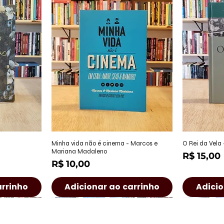
ápida
Visualização rápida
Visu
Minha vida não é cinema - Marcos e
O Rei da Vela
Mariana Madaleno
Preço
R$ 15,00
Preço
R$ 10,00
arrinho
Adicionar ao carrinho
Adicio