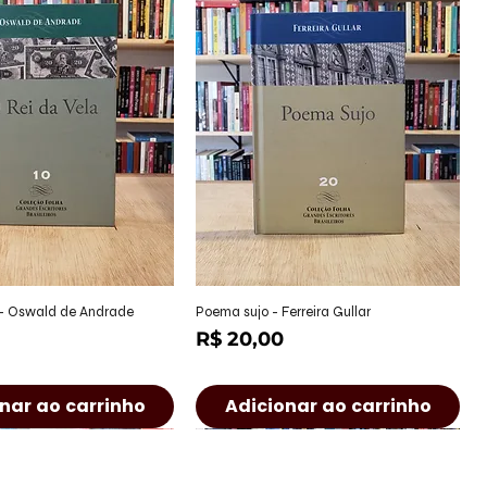
alização rápida
Visualização rápida
 - Oswald de Andrade
Poema sujo - Ferreira Gullar
Preço
R$ 20,00
nar ao carrinho
Adicionar ao carrinho