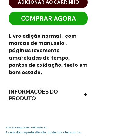
ADICIONAR AO CARRINHO
COMPRAR AGORA
Livro edição normal , com 
marcas de manuseio , 
páginas levemente 
amareladas do tempo, 
pontos de oxidação, texto em 
bom estado.
INFORMAÇÕES DO
PRODUTO
ISBN-13: 9788576432753
ISBN-10: 8576432757
Ano: 2015 / Páginas: 221
FOTOS REAIS DO PRODUTO
Idioma: português
E se bater aquela dúvida, pode nos chamar no