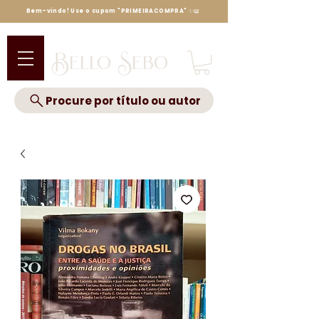
Bem-vindo! Use o cupom "PRIMEIRACOMPRA" ✨📖
Bello Sebo
Procure por título ou autor