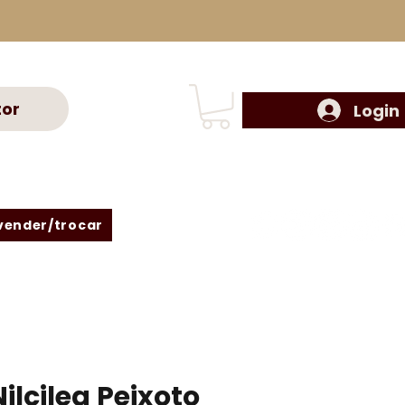
tor
Login
vender/trocar
ilcilea Peixoto