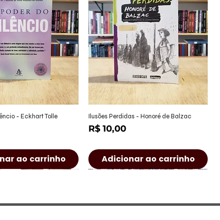
alização rápida
Visualização rápida
êncio - Eckhart Tolle
Ilusões Perdidas - Honoré de Balzac
Preço
R$ 10,00
nar ao carrinho
Adicionar ao carrinho