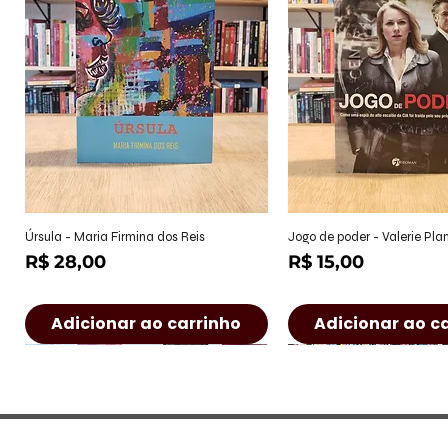
Visualização rápida
Visualização r
Úrsula - Maria Firmina dos Reis
Jogo de poder - Valerie Pl
Preço
Preço
R$ 28,00
R$ 15,00
Adicionar ao carrinho
Adicionar ao c