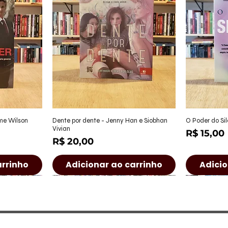
ápida
Visualização rápida
Visu
ame Wilson
Dente por dente - Jenny Han e Siobhan
O Poder do Sil
Vivian
Preço
R$ 15,00
Preço
R$ 20,00
arrinho
Adicionar ao carrinho
Adicio