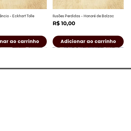
alização rápida
Visualização rápida
êncio - Eckhart Tolle
Ilusões Perdidas - Honoré de Balzac
Preço
R$ 10,00
nar ao carrinho
Adicionar ao carrinho