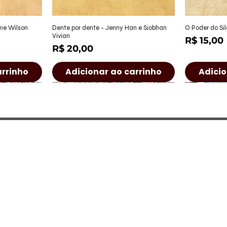
ápida
Visualização rápida
Visu
ame Wilson
Dente por dente - Jenny Han e Siobhan
O Poder do Sil
Vivian
Preço
R$ 15,00
Preço
R$ 20,00
arrinho
Adicionar ao carrinho
Adicio
a