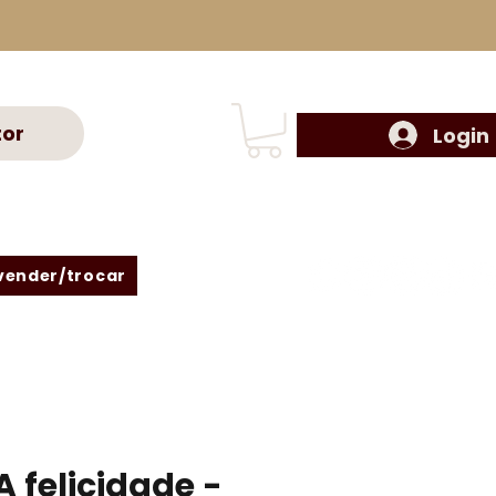
tor
Login
vender/trocar
A felicidade -