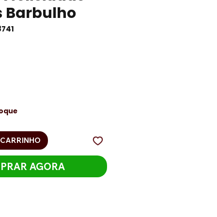
s Barbulho
8741
eço
toque
 CARRINHO
PRAR AGORA