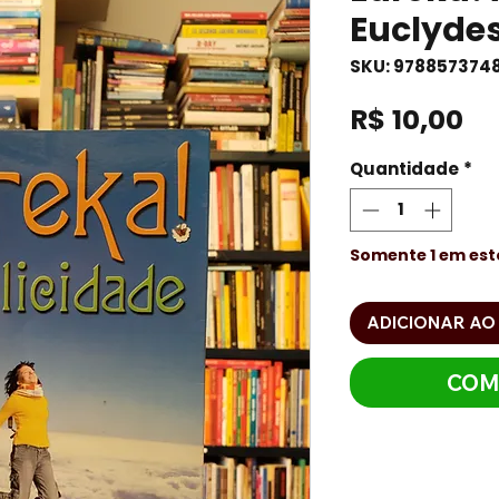
Euclyde
SKU: 978857374
Pr
R$ 10,00
Quantidade
*
Somente 1 em es
ADICIONAR AO
COM