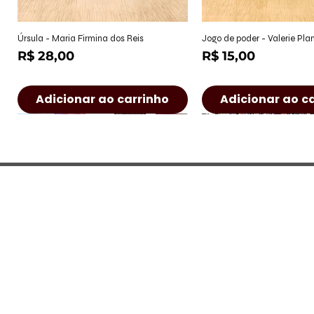
Visualização rápida
Visualização r
Úrsula - Maria Firmina dos Reis
Jogo de poder - Valerie Pl
Preço
Preço
R$ 28,00
R$ 15,00
Adicionar ao carrinho
Adicionar ao c
CONTATO
Rua Castro Alves, 222 - Jd. Paulist
(São José dos Campos/SP)
Seg à Sex: 9h às 17h
Sábado: 9h às 14h
bellosebo@gmail.com