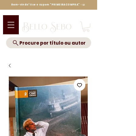
Bem-vindo! Use o cupom "PRIMEIRACOMPRA" ✨📖
Bello Sebo
Procure por título ou autor