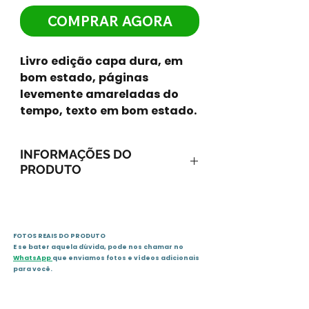
COMPRAR AGORA
Livro edição capa dura, em
bom estado, páginas
levemente amareladas do
tempo, texto em bom estado.
INFORMAÇÕES DO
PRODUTO
Editora : folha de s. paulo; 2ª
edição (1 janeiro 2011)
Idioma: : Português
FOTOS REAIS DO PRODUTO
Encadernação desconhecida
E se bater aquela dúvida, pode nos chamar no
: 64 páginas
WhatsApp
que enviamos fotos e vídeos adicionais
ISBN-10 : 8516071529
para você.
ISBN-13 : 978-8516071523