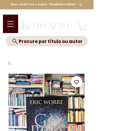
Bem-vindo! Use o cupom "PRIMEIRACOMPRA" ✨📖
Bello Sebo
Procure por título ou autor