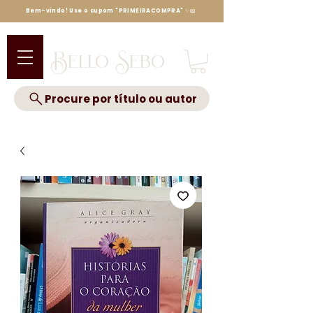
Bem-vindo! Use o cupom "PRIMEIRACOMPRA" ✨📖
Bello Sebo
Procure por título ou autor