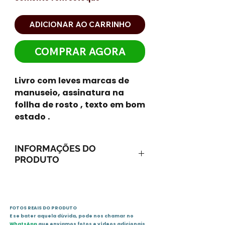
ADICIONAR AO CARRINHO
COMPRAR AGORA
Livro com leves marcas de
manuseio, assinatura na
follha de rosto , texto em bom
estado .
INFORMAÇÕES DO
PRODUTO
ISBN-13: 9788589320344
ISBN-10: 8589320340
Ano: 2004 / Páginas: 280
FOTOS REAIS DO PRODUTO
Idioma: português
E se bater aquela dúvida, pode nos chamar no
Editora: United Press
WhatsApp
que enviamos fotos e vídeos adicionais