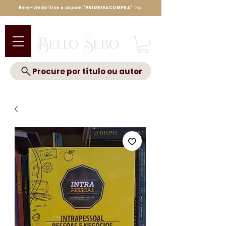
Bem-vindo! Use o cupom "PRIMEIRACOMPRA" ✨📖
Bello Sebo
Procure por título ou autor