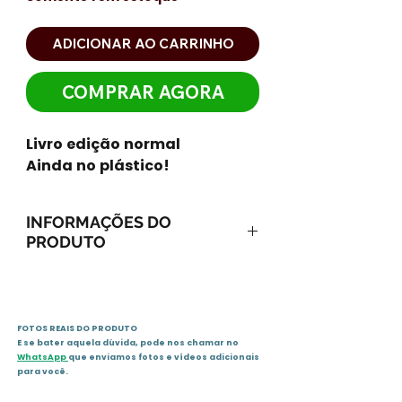
ADICIONAR AO CARRINHO
COMPRAR AGORA
Livro edição normal
Ainda no plástico!
INFORMAÇÕES DO
PRODUTO
ISBN-13: 9788569746003
ISBN-10: 8569746008
Ano: 2015 / Páginas: 284
FOTOS REAIS DO PRODUTO
Idioma: português
E se bater aquela dúvida, pode nos chamar no
Editora: Independente
WhatsApp
que enviamos fotos e vídeos adicionais
Sinopse
para você.
Pouquíssimas pessoas são