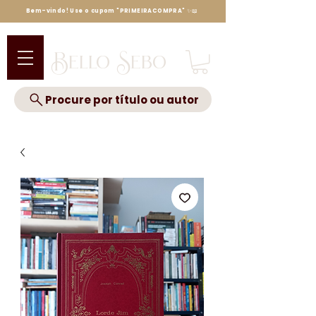
Bem-vindo! Use o cupom "PRIMEIRACOMPRA" ✨📖
Bello Sebo
Procure por título ou autor