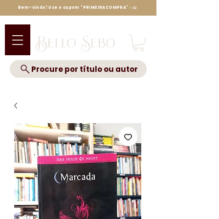
Bem-vindo! Use o cupom "PRIMEIRACOMPRA" ✨📖
Bello Sebo
Procure por título ou autor