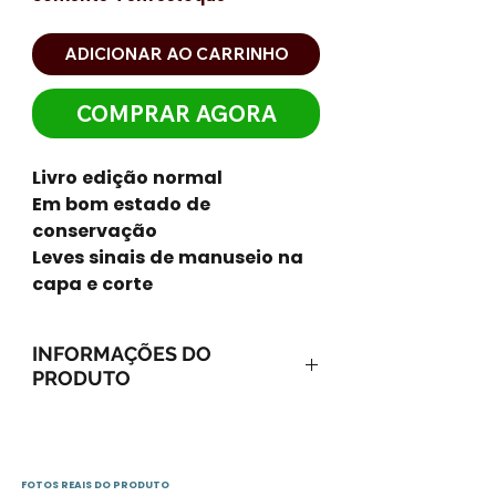
ADICIONAR AO CARRINHO
COMPRAR AGORA
Livro edição normal
Em bom estado de
conservação
Leves sinais de manuseio na
capa e corte
INFORMAÇÕES DO
PRODUTO
ISBN-13: 9788576792291
ISBN-10: 857679229X
Ano: 2009 / Páginas: 327
FOTOS REAIS DO PRODUTO
Idioma: português