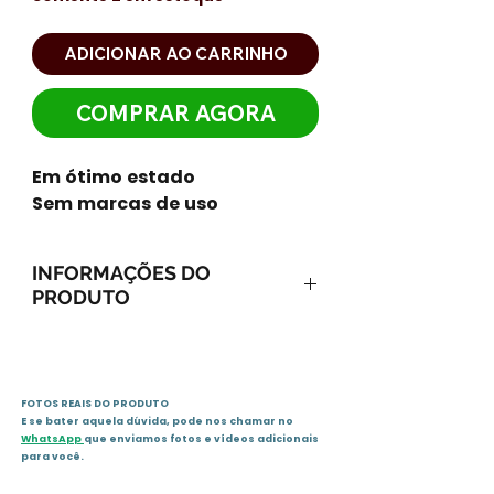
ADICIONAR AO CARRINHO
COMPRAR AGORA
Em ótimo estado
Sem marcas de uso
INFORMAÇÕES DO
PRODUTO
ISBN-13: 9788506037836
ISBN-10: 8506037832
Ano: 2003 / Páginas: 125
FOTOS REAIS DO PRODUTO
Idioma: português
E se bater aquela dúvida, pode nos chamar no
Editora: Melhoramentos
WhatsApp
que enviamos fotos e vídeos adicionais
Sinopse
para você.
João está cansado de sua irmã