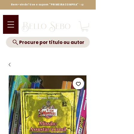
Bem-vindo! Use o cupom "PRIMEIRACOMPRA" ✨📖
Bello Sebo
Procure por título ou autor