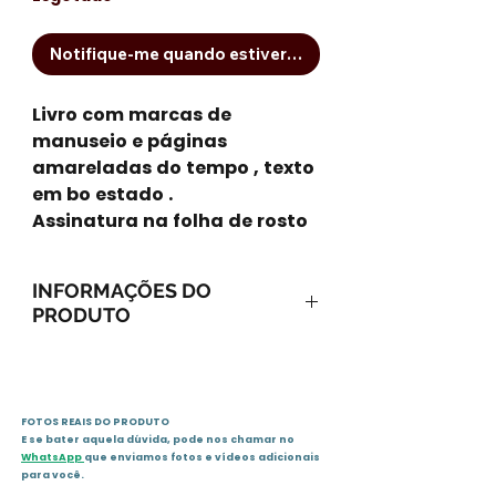
Notifique-me quando estiver disponível
Livro com marcas de
manuseio e páginas
amareladas do tempo , texto
em bo estado .
Assinatura na folha de rosto
INFORMAÇÕES DO
PRODUTO
ISBN-13: 9788520905173
ISBN-10: 852090517X
Ano: 1994 / Páginas: 136
FOTOS REAIS DO PRODUTO
Idioma: português
E se bater aquela dúvida, pode nos chamar no
Editora: Nova Fronteira
WhatsApp
que enviamos fotos e vídeos adicionais
para você.