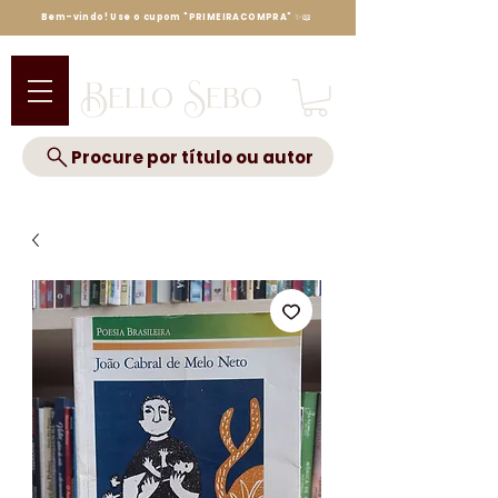
Bem-vindo! Use o cupom "PRIMEIRACOMPRA" ✨📖
Bello Sebo
Procure por título ou autor