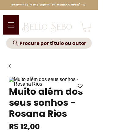
Bem-vindo! Use o cupom "PRIMEIRACOMPRA" ✨📖
Bello Sebo
Procure por título ou autor
Muito além dos
seus sonhos -
Rosana Rios
Preço
R$ 12,00