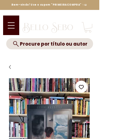
Bem-vindo! Use o cupom "PRIMEIRACOMPRA" ✨📖
Bello Sebo
Procure por título ou autor