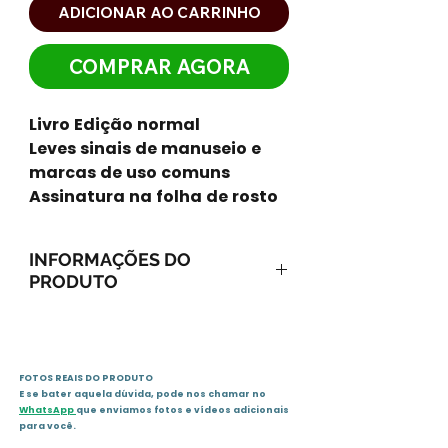
ADICIONAR AO CARRINHO
COMPRAR AGORA
Livro Edição normal
Leves sinais de manuseio e
marcas de uso comuns
Assinatura na folha de rosto
INFORMAÇÕES DO
PRODUTO
Capa comum: 308 páginas
Editora: Vida e Consciência;
Edição: 9 (2002)
FOTOS REAIS DO PRODUTO
Idioma: Português
E se bater aquela dúvida, pode nos chamar no
ISBN-10: 8599355023
WhatsApp
que enviamos fotos e vídeos adicionais
ISBN-13: 978-8599355022
para você.