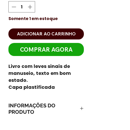
Somente 1 em estoque
ADICIONAR AO CARRINHO
COMPRAR AGORA
Livro com leves sinais de
manuseio, texto em bom
estado.
Capa plastificada
INFORMAÇÕES DO
PRODUTO
ISBN-13: 9788516048471
ISBN-10: 8516048470