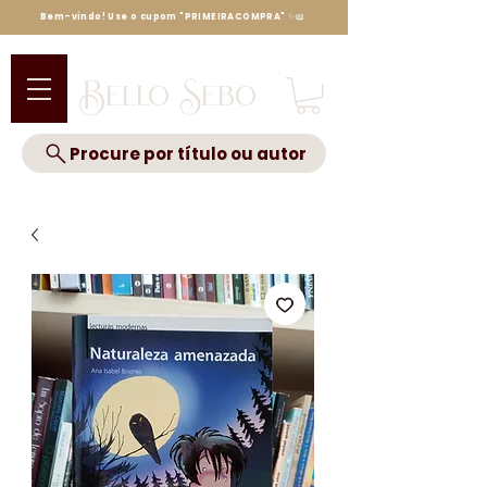
Bem-vindo! Use o cupom "PRIMEIRACOMPRA" ✨📖
Bello Sebo
Procure por título ou autor