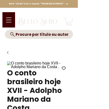
Bem-vindo! Use o cupom "PRIMEIRACOMPRA" ✨📖
Bello Sebo
Procure por título ou autor
O conto
brasileiro hoje
XVII - Adolpho
Mariano da
Costa ...