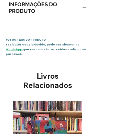
INFORMAÇÕES DO
PRODUTO
ISBN: 978-85-7952-030-3
Páginas : 120
Editora : R G Editores
FOTOS REAIS DO PRODUTO
1- Contos Brasileiros Vol XVII
E se bater aquela dúvida, pode nos chamar no
vários autores.
WhatsApp
que enviamos fotos e vídeos adicionais
para você.
Livros
Relacionados