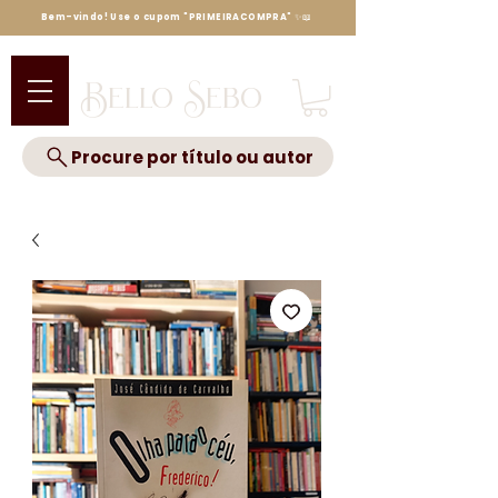
Bem-vindo! Use o cupom "PRIMEIRACOMPRA" ✨📖
Bello Sebo
Procure por título ou autor