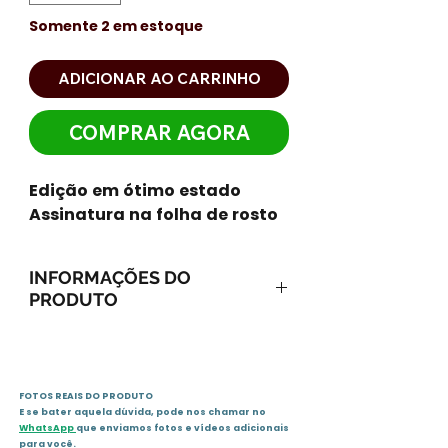
Somente 2 em estoque
ADICIONAR AO CARRINHO
COMPRAR AGORA
Edição em ótimo estado
Assinatura na folha de rosto
INFORMAÇÕES DO
PRODUTO
ISBN-13: 9788532513342
ISBN-10: 8532513344
Ano: 2002 / Páginas: 120
FOTOS REAIS DO PRODUTO
Idioma: português
E se bater aquela dúvida, pode nos chamar no
Editora: Rocco
WhatsApp
que enviamos fotos e vídeos adicionais
Sinopse
para você.