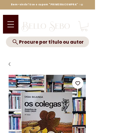
Bem-vindo! Use o cupom "PRIMEIRACOMPRA" ✨📖
Bello Sebo
Procure por título ou autor