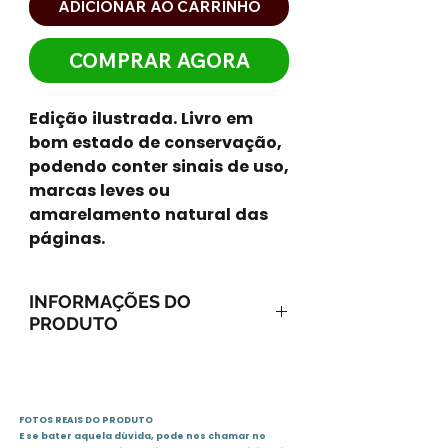
ADICIONAR AO CARRINHO
COMPRAR AGORA
Edição ilustrada. Livro em
bom estado de conservação,
podendo conter sinais de uso,
marcas leves ou
amarelamento natural das
páginas.
INFORMAÇÕES DO
PRODUTO
José Olympio Editora
1996
96 páginas
FOTOS REAIS DO PRODUTO
ISBN-10: 8503001381
E se bater aquela dúvida, pode nos chamar no