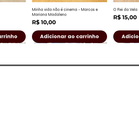
ápida
Visualização rápida
Visu
Minha vida não é cinema - Marcos e
O Rei da Vela
Mariana Madaleno
Preço
R$ 15,00
Preço
R$ 10,00
arrinho
Adicionar ao carrinho
Adicio
a