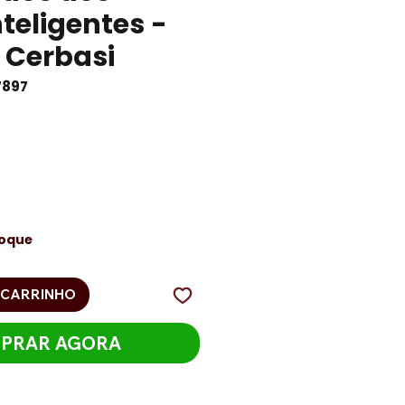
nteligentes -
 Cerbasi
7897
eço
toque
 CARRINHO
PRAR AGORA