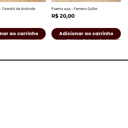
alização rápida
Visualização rápida
 - Oswald de Andrade
Poema sujo - Ferreira Gullar
Preço
R$ 20,00
nar ao carrinho
Adicionar ao carrinho