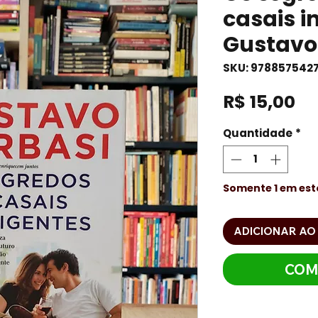
casais i
Gustavo
SKU: 978857542
Pr
R$ 15,00
Quantidade
*
Somente 1 em es
ADICIONAR AO
COM