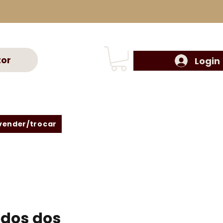
tor
Login
vender/trocar
edos dos