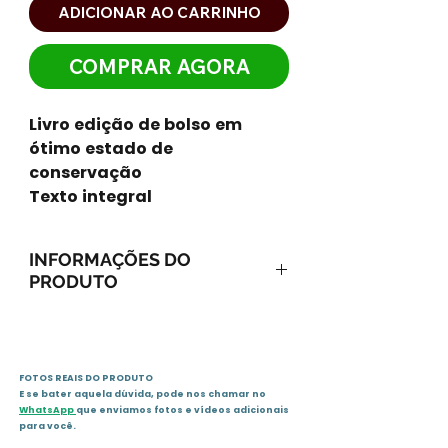
ADICIONAR AO CARRINHO
COMPRAR AGORA
Livro edição de bolso em
ótimo estado de
conservação
Texto integral
INFORMAÇÕES DO
PRODUTO
ISBN-13: 9788573124637
ISBN-10: 8573124636
Ano: 2003 / Páginas: 166
FOTOS REAIS DO PRODUTO
Idioma: português
E se bater aquela dúvida, pode nos chamar no
Editora: Editora Gente
WhatsApp
que enviamos fotos e vídeos adicionais
para você.