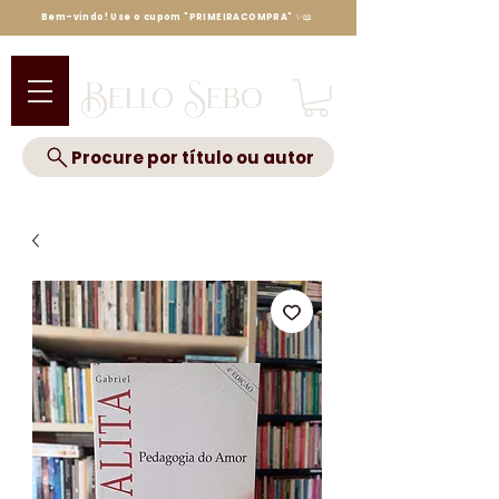
Bem-vindo! Use o cupom "PRIMEIRACOMPRA" ✨📖
Bello Sebo
Procure por título ou autor