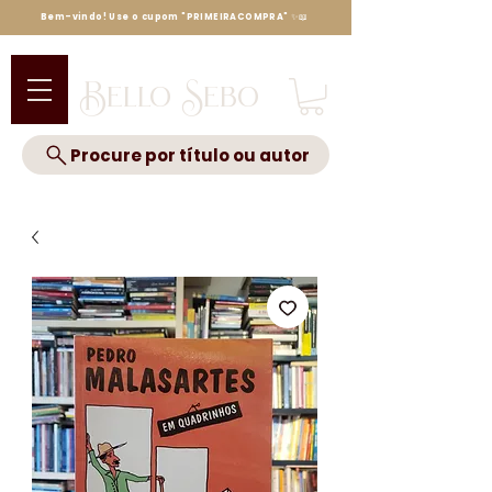
Bem-vindo! Use o cupom "PRIMEIRACOMPRA" ✨📖
Bello Sebo
Procure por título ou autor