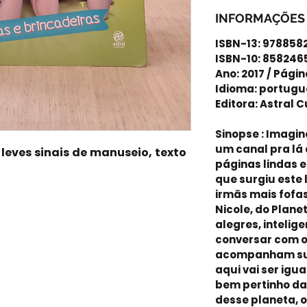
INFORMAÇÕES
ISBN-13: 97885
ISBN-10: 85824
Ano: 2017 / Págin
Idioma: portugu
Editora: Astral 
Sinopse : Imagin
um canal pra lá
leves sinais de manuseio, texto
páginas lindas e
que surgiu este 
irmãs mais fofas
Nicole, do Plane
alegres, intelig
conversar com o
acompanham sua
aqui vai ser igua
bem pertinho da
desse planeta, 