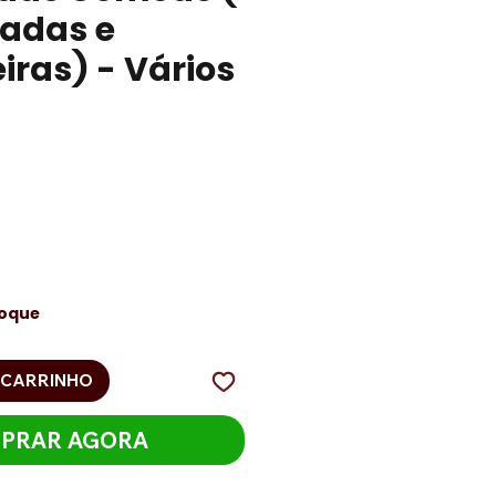
sadas e
iras) - Vários
ço
toque
 CARRINHO
PRAR AGORA