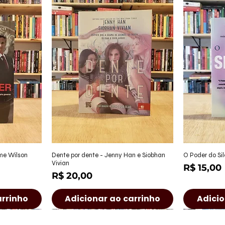
ápida
Visualização rápida
Visu
ame Wilson
Dente por dente - Jenny Han e Siobhan
O Poder do Sil
Vivian
Preço
R$ 15,00
Preço
R$ 20,00
arrinho
Adicionar ao carrinho
Adicio