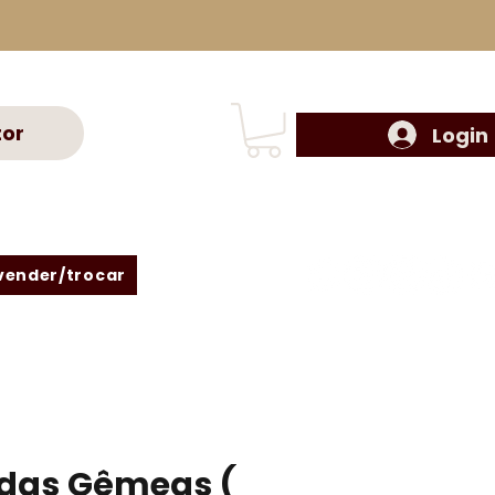
tor
Login
vender/trocar
 das Gêmeas (