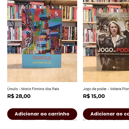
Visualização rápida
Visualização r
Úrsula - Maria Firmina dos Reis
Jogo de poder - Valerie Pl
Preço
Preço
R$ 28,00
R$ 15,00
Adicionar ao carrinho
Adicionar ao c