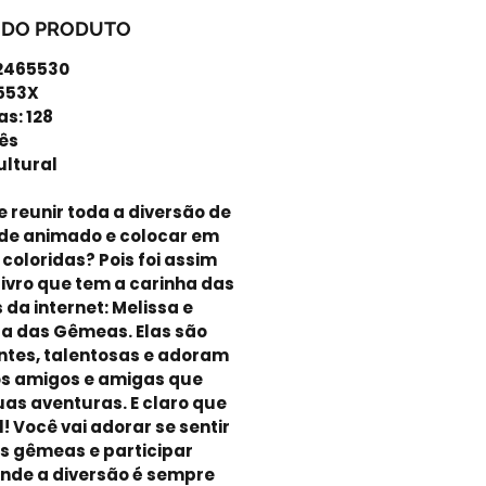
 DO PRODUTO
82465530
6553X
as: 128
ês
Cultural
e reunir toda a diversão de
 de animado e colocar em
 coloridas? Pois foi assim
livro que tem a carinha das
 da internet: Melissa e
ta das Gêmeas. Elas são
entes, talentosas e adoram
s amigos e amigas que
s aventuras. E claro que
l! Você vai adorar se sentir
s gêmeas e participar
onde a diversão é sempre