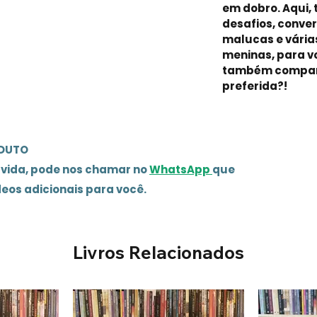
em dobro. Aqui,
desafios, conve
malucas e vária
meninas, para vo
também compart
preferida?!
ODUTO
úvida, pode nos chamar no
WhatsApp
que
deos adicionais para você.
Livros Relacionados