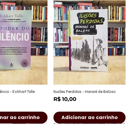
alização rápida
Visualização rápida
êncio - Eckhart Tolle
Ilusões Perdidas - Honoré de Balzac
Preço
R$ 10,00
nar ao carrinho
Adicionar ao carrinho