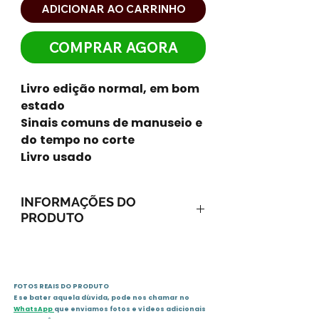
ADICIONAR AO CARRINHO
COMPRAR AGORA
Livro edição normal, em bom
estado
Sinais comuns de manuseio e
do tempo no corte
Livro usado
INFORMAÇÕES DO
PRODUTO
ISBN-13: 9788576773320
ISBN-10: 8576773325
Ano: 2012 / Páginas: 184
FOTOS REAIS DO PRODUTO
Idioma: português
E se bater aquela dúvida, pode nos chamar no
Editora: CN
WhatsApp
que enviamos fotos e vídeos adicionais