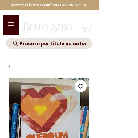
Bem-vindo! Use o cupom "PRIMEIRACOMPRA" ✨📖
Bello Sebo
Procure por título ou autor