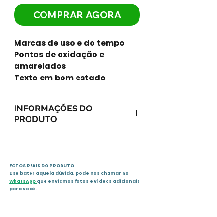
COMPRAR AGORA
Marcas de uso e do tempo
Pontos de oxidação e
amarelados
Texto em bom estado
INFORMAÇÕES DO
PRODUTO
Ano: 1989 / Páginas: 100
Idioma: português
Editora: Luz no lar
FOTOS REAIS DO PRODUTO
Sinopse
E se bater aquela dúvida, pode nos chamar no
Livro de linguagem simples e
WhatsApp
que enviamos fotos e vídeos adicionais
direta sobre a Reencarnação,
para você.
escrito por um grande
representante do Espiritismo de