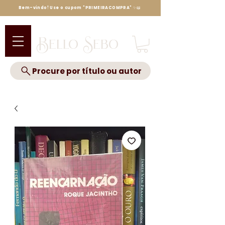
Bem-vindo! Use o cupom "PRIMEIRACOMPRA" ✨📖
Bello Sebo
Procure por título ou autor