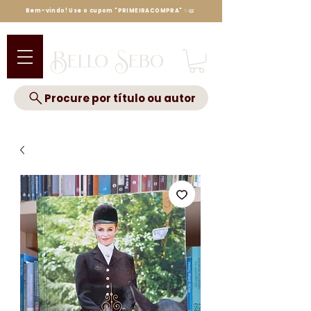
Bem-vindo! Use o cupom "PRIMEIRACOMPRA" ✨📖
Bello Sebo
Procure por título ou autor