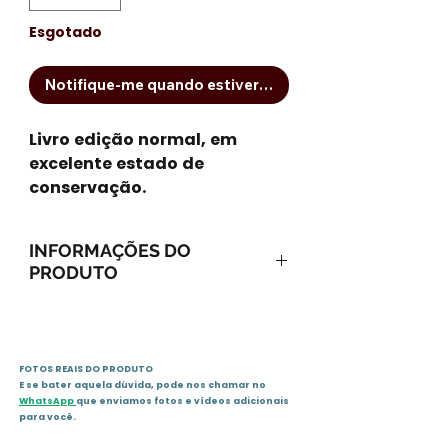
Esgotado
Notifique-me quando estiver disponível
Livro edição normal, em
excelente estado de
conservação.
INFORMAÇÕES DO
PRODUTO
ISBN-13: 9788539505500
ISBN-10: 8539505509
Ano: 2014 / Páginas: 216
FOTOS REAIS DO PRODUTO
Idioma: português
E se bater aquela dúvida, pode nos chamar no
Editora: Fundamento
WhatsApp
que enviamos fotos e vídeos adicionais
para você.
Sinopse :