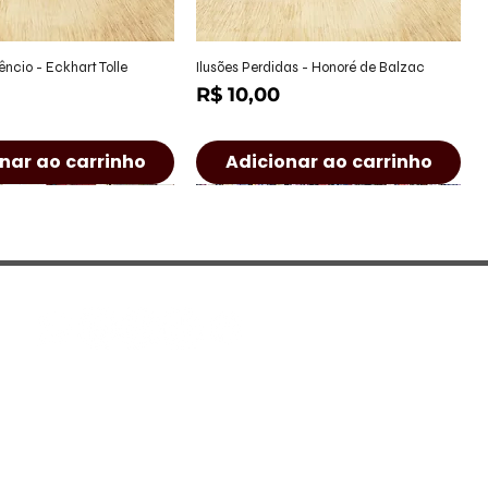
alização rápida
Visualização rápida
êncio - Eckhart Tolle
Ilusões Perdidas - Honoré de Balzac
Preço
R$ 10,00
nar ao carrinho
Adicionar ao carrinho