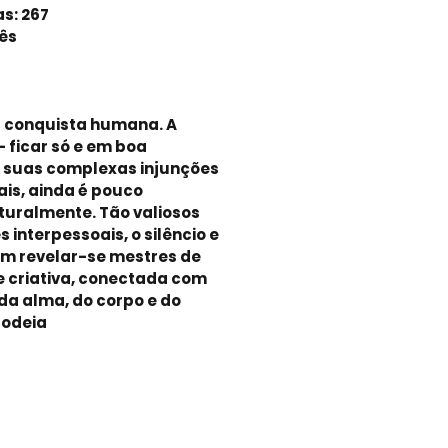
as: 267
ês
a conquista humana. A
- ficar só e em boa
 suas complexas injunções
ais, ainda é pouco
turalmente. Tão valiosos
 interpessoais, o silêncio e
m revelar-se mestres de
e criativa, conectada com
da alma, do corpo e do
rodeia