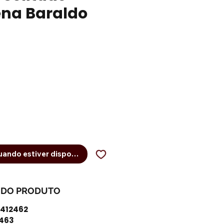
ena Baraldo
eço
ando estiver disponível
 DO PRODUTO
1412462
2463