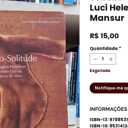
Luci Hel
Mansur
Pr
R$ 15,00
Quantidade
*
Esgotado
Notifique-me qu
INFORMAÇÕES
ISBN-13: 978853
ISBN-10: 853141