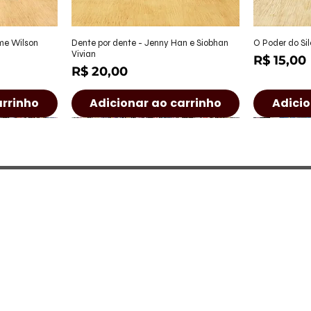
ápida
Visualização rápida
Visu
ame Wilson
Dente por dente - Jenny Han e Siobhan
O Poder do Sil
Vivian
Preço
R$ 15,00
Preço
R$ 20,00
arrinho
Adicionar ao carrinho
Adicio
a