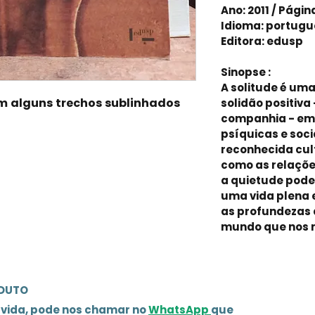
Ano: 2011 / Págin
Idioma: portugu
Editora: edusp
Sinopse :
A solitude é um
m alguns trechos sublinhados
solidão positiva 
companhia - em
psíquicas e soci
reconhecida cul
como as relações
a quietude pode
uma vida plena 
as profundezas 
mundo que nos 
ODUTO
úvida, pode nos chamar no
WhatsApp
que