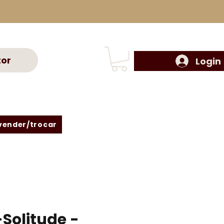
tor
Login
vender/trocar
-Solitude -