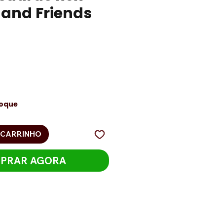
and Friends
eço
toque
 CARRINHO
PRAR AGORA