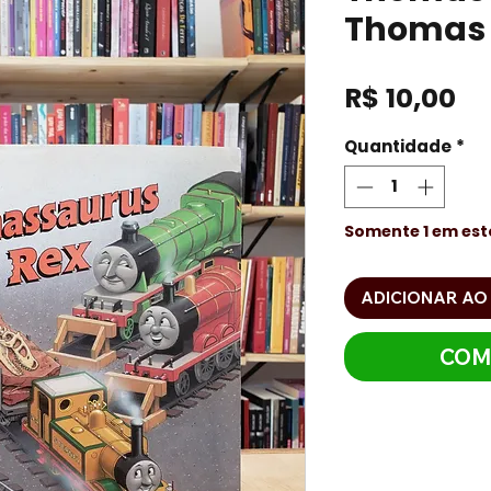
Thomas 
Pr
R$ 10,00
Quantidade
*
Somente 1 em es
ADICIONAR AO
COM