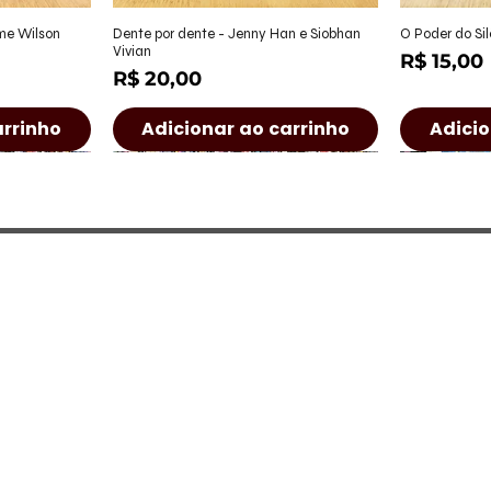
ápida
Visualização rápida
Visu
ame Wilson
Dente por dente - Jenny Han e Siobhan
O Poder do Sil
Vivian
Preço
R$ 15,00
Preço
R$ 20,00
arrinho
Adicionar ao carrinho
Adicio
a