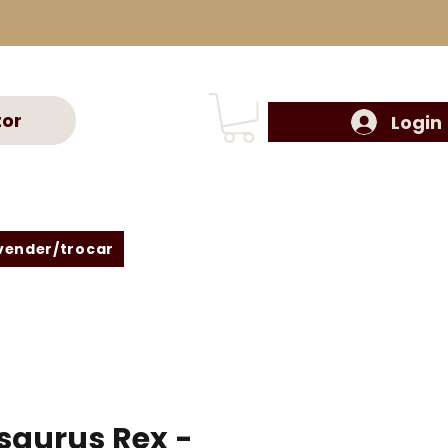
tor
Login
vender/trocar
aurus Rex -