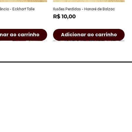
alização rápida
Visualização rápida
êncio - Eckhart Tolle
Ilusões Perdidas - Honoré de Balzac
Preço
R$ 10,00
nar ao carrinho
Adicionar ao carrinho