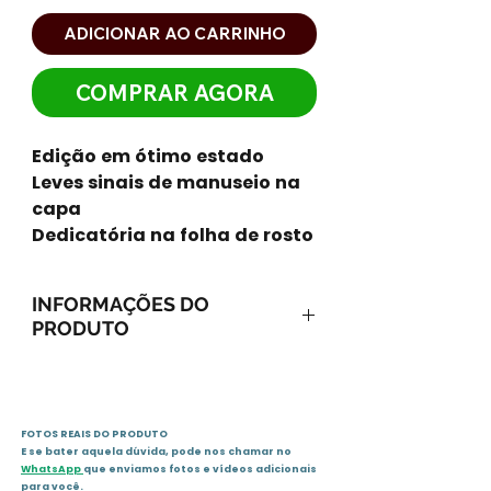
ADICIONAR AO CARRINHO
COMPRAR AGORA
Edição em ótimo estado
Leves sinais de manuseio na
capa
Dedicatória na folha de rosto
INFORMAÇÕES DO
PRODUTO
Capa comum: 124 páginas
Editora: Record; Edição: 33 (1
de março de 1987)
FOTOS REAIS DO PRODUTO
Idioma: Português
E se bater aquela dúvida, pode nos chamar no
ISBN-10: 8501028924
WhatsApp
que enviamos fotos e vídeos adicionais
ISBN-13: 978-8501028921
para você.