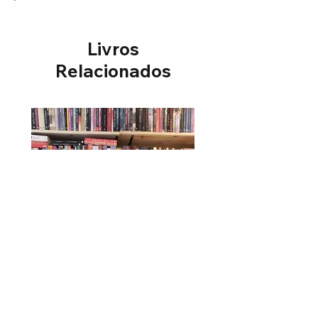
Dimensões do produto: 20,6 x
13,4 x 1 cm
Livros
Sinopse
Em meio à agitação cotidiana,
Relacionados
quem às vezes não se
questiona, ou até mesmo se
aborrece, por não conseguir
arranjar algum tempo para si
mesmo? Em Um minuto para
mim, o consagrado Dr. Spencer
Johnson leva o leitor a uma
viagem de autodescoberta