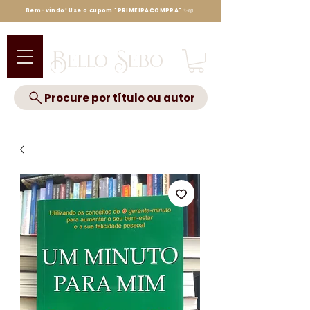
Bem-vindo! Use o cupom "PRIMEIRACOMPRA" ✨📖
Bello Sebo
Procure por título ou autor