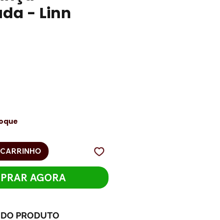
da - Linn
n
eço
toque
 CARRINHO
PRAR AGORA
 DO PRODUTO