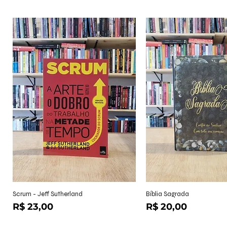
Visualização rápida
Visualização r
Scrum - Jeff Sutherland
Bíblia Sagrada
Preço
Preço
R$ 23,00
R$ 20,00