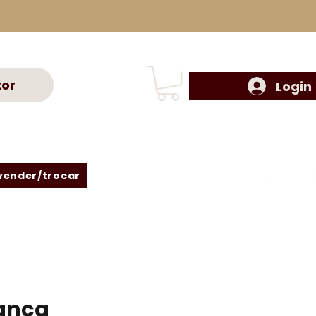
tor
Login
vender/trocar
ança