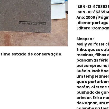
ISBN-13: 97885
ISBN-10: 853591
Ano: 2009 / Pági
Idioma: portugu
Editora: Compan
Sinopse :
Molly vai fazer 
Erika, quase cato
ótimo estado de conservação.
meninas, filhas 
passam as féria
pai comprou na 
Suécia. Isak é s
um temperament
que o perturbem
porém, oferece 
punhado de gar
brincar. Erika n
de Ragnar, um m
calombo na test