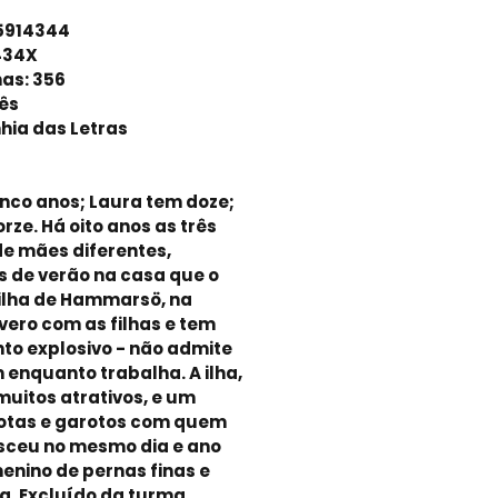
35914344
434X
nas: 356
ês
hia das Letras
cinco anos; Laura tem doze;
rze. Há oito anos as três
de mães diferentes,
s de verão na casa que o
ilha de Hammarsö, na
evero com as filhas e tem
o explosivo - não admite
 enquanto trabalha. A ilha,
muitos atrativos, e um
otas e garotos com quem
asceu no mesmo dia e ano
enino de pernas finas e
a. Excluído da turma,