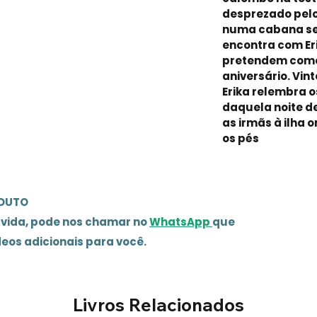
desprezado pelos
numa cabana se
encontra com Eri
pretendem come
aniversário. Vin
Erika relembra 
daquela noite de
as irmãs à ilha
os pés
ODUTO
úvida, pode nos chamar no
WhatsApp
que
deos adicionais para você.
Livros Relacionados