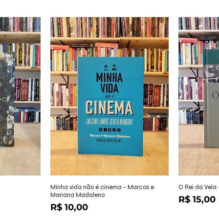
ápida
Visualização rápida
Visu
Minha vida não é cinema - Marcos e
O Rei da Vela
Mariana Madaleno
Preço
R$ 15,00
Preço
R$ 10,00