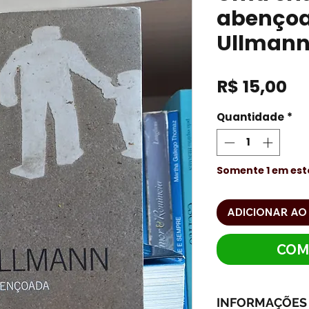
abençoa
Ullman
Pr
R$ 15,00
Quantidade
*
Somente 1 em es
ADICIONAR AO
COM
INFORMAÇÕES