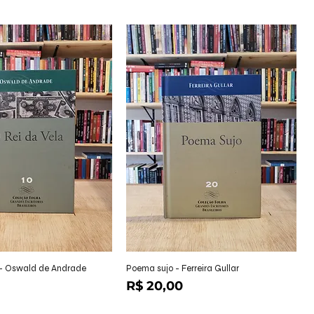
alização rápida
Visualização rápida
 - Oswald de Andrade
Poema sujo - Ferreira Gullar
Preço
R$ 20,00