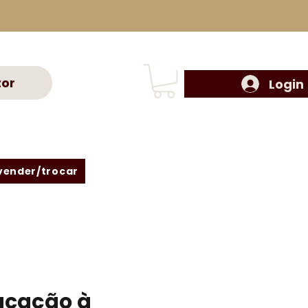
tor
Login
vender/trocar
cação à