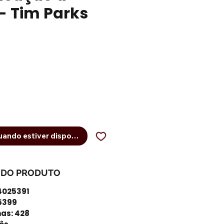
 - Tim Parks
eço
ando estiver disponível
 DO PRODUTO
4025391
5399
nas: 428