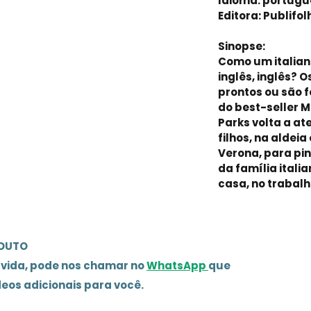
Idioma: portugu
Editora: Publifo
Sinopse:
Como um italiano
inglês, inglês? 
prontos ou são 
do best-seller M
Parks volta a at
filhos, na aldei
Verona, para pi
da família itali
casa, no trabalho
ODUTO
úvida, pode nos chamar no
WhatsApp
que
deos adicionais para você.