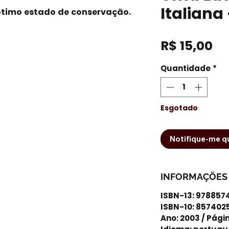
Italiana
ótimo estado de conservação.
Pr
R$ 15,00
Quantidade
*
Esgotado
Notifique-me qu
INFORMAÇÕES
ISBN-13: 978857
ISBN-10: 857402
Ano: 2003 / Pági