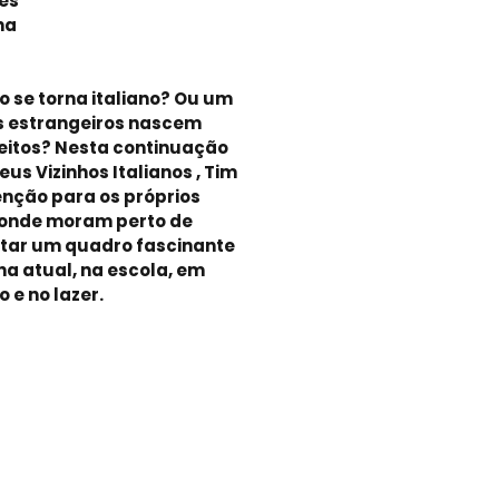
ês
lha
 se torna italiano? Ou um
Os estrangeiros nascem
feitos? Nesta continuação
eus Vizinhos Italianos , Tim
enção para os próprios
a onde moram perto de
ntar um quadro fascinante
ana atual, na escola, em
 e no lazer.