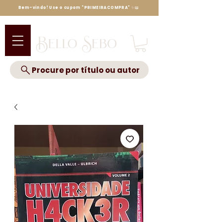
Bem-vindo! Use o cupom "PRIMEIRACOMPRA" ✨📖
Bello Sebo
Procure por título ou autor