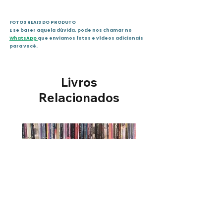
Editora: Digerati (2011)
Idioma: Português
FOTOS REAIS DO PRODUTO
ISBN-10: 8578731271
E se bater aquela dúvida, pode nos chamar no
ISBN-13: 978-8578731274
WhatsApp
que enviamos fotos e vídeos adicionais
Sinopse não disponível
para você.
Livros
Relacionados