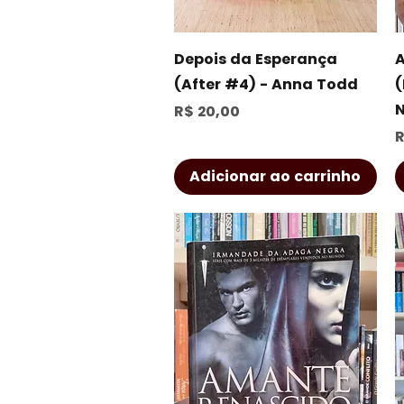
Visualização rápida
Depois da Esperança
(After #4) - Anna Todd
(
N
Preço
R$ 20,00
P
R
Adicionar ao carrinho