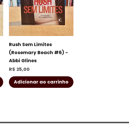
Visualização rápida
Rush Sem Limites
(Rosemary Beach #6) -
Abbi Glines
Preço
R$ 25,00
Adicionar ao carrinho