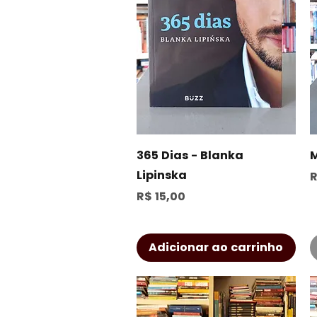
Visualização rápida
365 Dias - Blanka
M
Lipinska
P
R
Preço
R$ 15,00
Adicionar ao carrinho