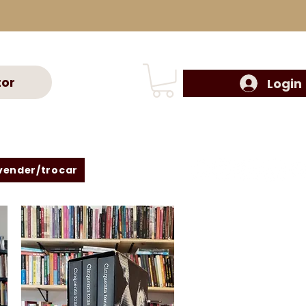
tor
Login
vender/trocar