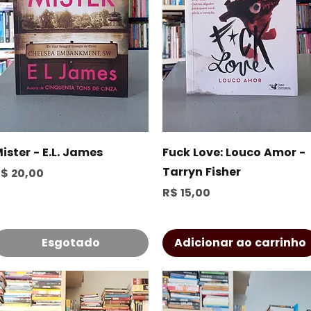
Visualização rápida
Visualização rápida
ister - E.L. James
Fuck Love: Louco Amor -
Tarryn Fisher
reço
$ 20,00
Preço
R$ 15,00
Esgotado
Adicionar ao carrinho