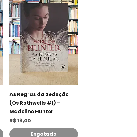
Visualização rápida
As Regras da Sedução
(Os Rothwells #1) -
Madeline Hunter
Preço
R$ 18,00
Esgotado