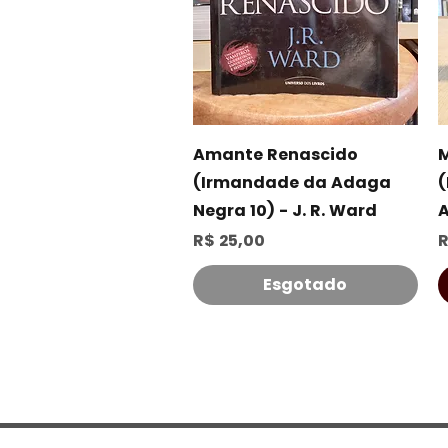
Visualização rápida
Amante Renascido
M
(Irmandade da Adaga
(
Negra 10) - J. R. Ward
A
Preço
P
R$ 25,00
R
Esgotado