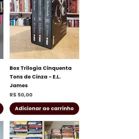
Visualização rápida
Box Trilogia Cinquenta
Tons de Cinza - E.L.
James
Preço
R$ 50,00
Adicionar ao carrinho