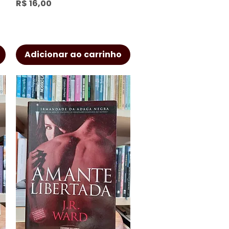
Preço
R$ 16,00
Adicionar ao carrinho