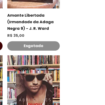
Visualização rápida
Amante Libertada
(Irmandade da Adaga
Negra 9) - J. R. Ward
Preço
R$ 35,00
Esgotado