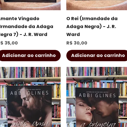
Visualização rápida
Visualização rápida
Amante Vingado
O Rei (Irmandade da
Irmandade da Adaga
Adaga Negra) - J. R.
egra 7) - J. R. Ward
Ward
reço
Preço
$ 35,00
R$ 30,00
Adicionar ao carrinho
Adicionar ao carrinho