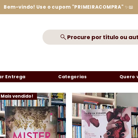
Bem-vindo! Use o cupom "PRIMEIRACOMPRA" ✨📖
Procure por título ou au
r Entrega
Categorias
Quero 
Mais vendido!