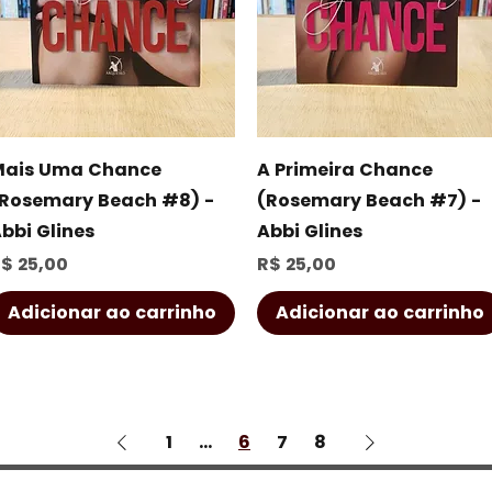
Visualização rápida
Visualização rápida
ais Uma Chance
A Primeira Chance
Rosemary Beach #8) -
(Rosemary Beach #7) -
bbi Glines
Abbi Glines
reço
Preço
$ 25,00
R$ 25,00
Adicionar ao carrinho
Adicionar ao carrinho
1
...
6
7
8