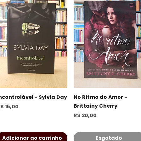
Visualização rápida
Visualização rápida
ncontrolável - Sylvia Day
No Ritmo do Amor -
Brittainy Cherry
reço
$ 15,00
Preço
R$ 20,00
Adicionar ao carrinho
Esgotado