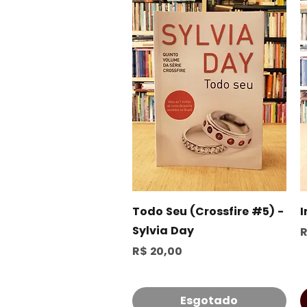
Visualização rápida
Todo Seu (Crossfire #5) -
I
Sylvia Day
P
R
Preço
R$ 20,00
Esgotado