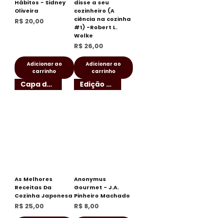
Hábitos - Sidney
disse a seu
Oliveira
cozinheiro (A
ciência na cozinha
Preço
R$ 20,00
#1) -Robert L.
Wolke
Preço
R$ 26,00
Adicionar ao
Adicionar ao
carrinho
carrinho
Capa dura!
Edição de bolso
As Melhores
Anonymus
Receitas Da
Gourmet - J.A.
Cozinha Japonesa
Pinheiro Machado
Preço
Preço
R$ 25,00
R$ 8,00