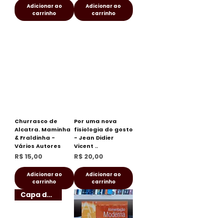
Adicionar ao
Adicionar ao
carrinho
carrinho
Churrasco de
Por uma nova
Alcatra. Maminha
fisiologia do gosto
& Fraldinha -
- Jean Didier
Vários Autores
Vicent ..
Preço
Preço
R$ 15,00
R$ 20,00
Adicionar ao
Adicionar ao
carrinho
carrinho
Capa dura!