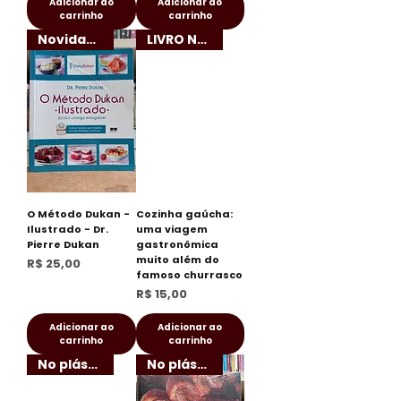
Adicionar ao
Adicionar ao
carrinho
carrinho
Novidade!
LIVRO NOVO!
O Método Dukan -
Cozinha gaúcha:
Ilustrado - Dr.
uma viagem
Pierre Dukan
gastronômica
muito além do
Preço
R$ 25,00
famoso churrasco
Preço
R$ 15,00
Adicionar ao
Adicionar ao
carrinho
carrinho
No plástico!
No plástico!