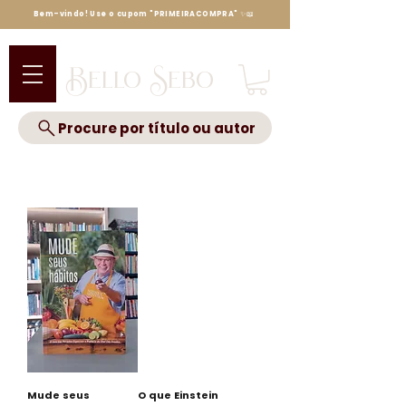
Bem-vindo! Use o cupom "PRIMEIRACOMPRA" ✨📖
Bello Sebo
Procure por título ou autor
Mude seus
O que Einstein