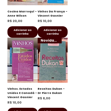
Cocina Marroquí -
Vinhos Da França -
Anne Wilson
Vincent Gasnier
Preço
Preço
R$ 20,00
R$ 10,00
Adicionar ao
Adicionar ao
carrinho
carrinho
Novidade!
Vinhos. Estados
Receitas Dukan -
Unidos E Canadá -
Dr Pierre Dukan
Vincent Gasnier
Preço
R$ 8,00
Preço
R$ 10,00