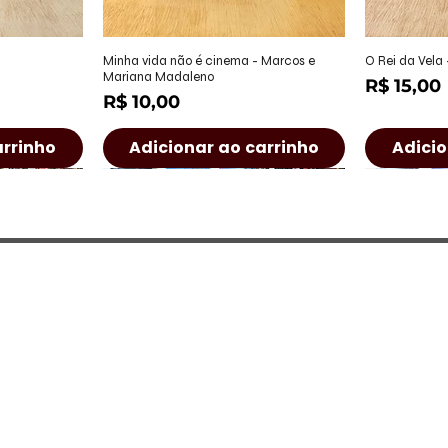
ápida
Visualização rápida
Visu
Minha vida não é cinema - Marcos e
O Rei da Vela
Mariana Madaleno
Preço
R$ 15,00
Preço
R$ 10,00
arrinho
Adicionar ao carrinho
Adicio
a