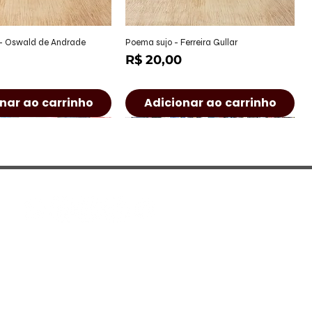
alização rápida
Visualização rápida
 - Oswald de Andrade
Poema sujo - Ferreira Gullar
Preço
R$ 20,00
nar ao carrinho
Adicionar ao carrinho