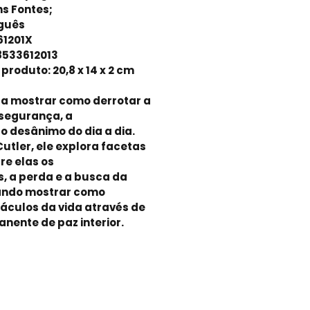
ns Fontes;
uguês
61201X
8533612013
roduto: 20,8 x 14 x 2 cm
a mostrar como derrotar a
nsegurança, a
o desânimo do dia a dia.
Cutler, ele explora facetas
re elas os
, a perda e a busca da
rando mostrar como
táculos da vida através de
nente de paz interior.