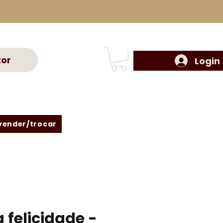
tor
Login
vender/trocar
a felicidade -