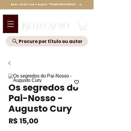
Bem-vindo! Use o cupom "PRIMEIRACOMPRA" ✨📖
Bello Sebo
Procure por título ou autor
Os segredos do
Pai-Nosso -
Augusto Cury
Preço
R$ 15,00