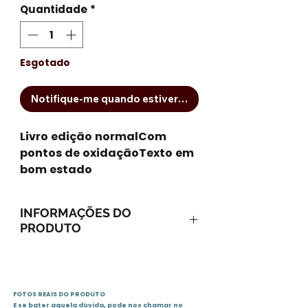
Quantidade
*
Esgotado
Notifique-me quando estiver disponível
Livro edição normalCom 
pontos de oxidaçãoTexto em 
bom estado
INFORMAÇÕES DO
PRODUTO
Capa dura: 160 páginas
Editora: Editora Sextante;
ISBN-10: 8575422561
FOTOS REAIS DO PRODUTO
ISBN-13: 978-8575422564
E se bater aquela dúvida, pode nos chamar no