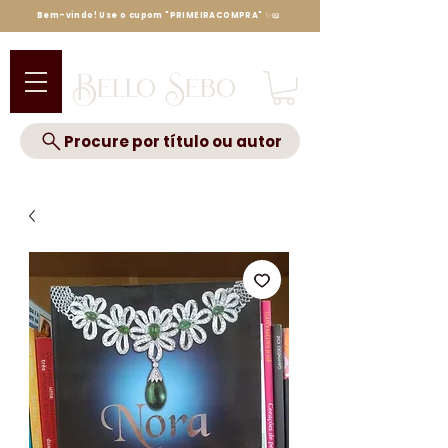
Bem-vindo! Use o cupom "PRIMEIRACOMPRA" ✨📖
Bello Sebo
Procure por título ou autor