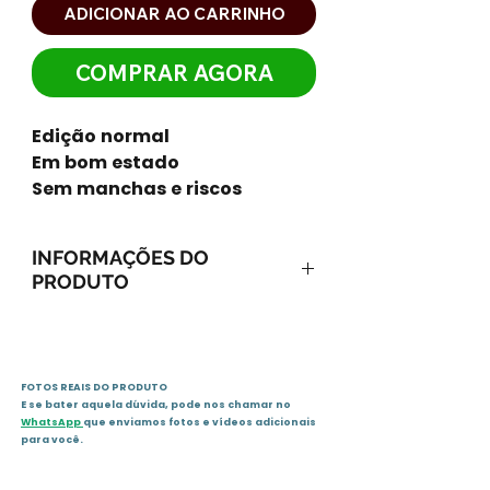
ADICIONAR AO CARRINHO
COMPRAR AGORA
Edição normal
Em bom estado
Sem manchas e riscos
INFORMAÇÕES DO
PRODUTO
ISBN-13: 9788576871330
ISBN-10: 8576871335
Ano: 2010 / Páginas: 308
FOTOS REAIS DO PRODUTO
Idioma: português
E se bater aquela dúvida, pode nos chamar no
Editora: Harlequin Books
WhatsApp
que enviamos fotos e vídeos adicionais
Sinopse
para você.
Megan O'Riley não poderia ser