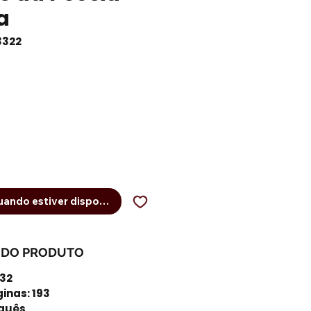
a
3322
eço
ando estiver disponível
 DO PRODUTO
332
ginas: 193
uguês