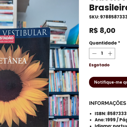
Brasileir
SKU: 978858733
Pr
R$ 8,00
Quantidade
*
Esgotado
Notifique-me qu
INFORMAÇÕES
ISBN: 858733
Ano: 1999 / Pá
Idioma: port