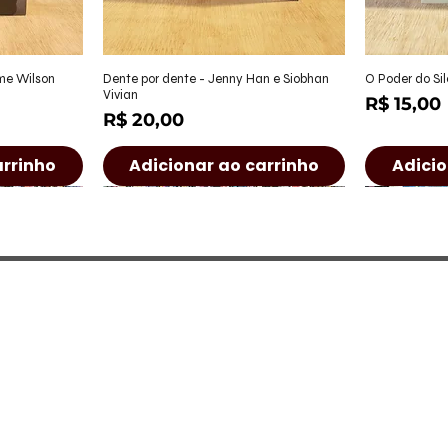
ápida
Visualização rápida
Visu
ame Wilson
Dente por dente - Jenny Han e Siobhan
O Poder do Sil
Vivian
Preço
R$ 15,00
Preço
R$ 20,00
arrinho
Adicionar ao carrinho
Adicio
a