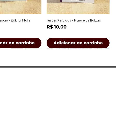
alização rápida
Visualização rápida
êncio - Eckhart Tolle
Ilusões Perdidas - Honoré de Balzac
Preço
R$ 10,00
nar ao carrinho
Adicionar ao carrinho