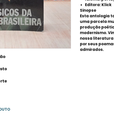
Editora: Klick
Sinopse
Esta antologia t
uma parcela mu
produção poética
modernismo. Vint
nossa literatur
por seus poemas
admirados.
dão
osto
rte
ODUTO