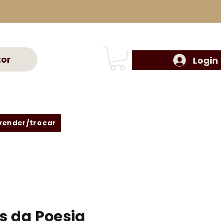
tor
Login
vender/trocar
s da Poesia