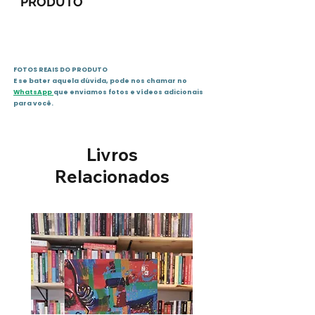
PRODUTO
Capa comum : 230 páginas
ISBN-10 : 8560174982
ISBN-13 : 978-8560174980
FOTOS REAIS DO PRODUTO
Dimensões : 20.8 x 15.4 x 1.4
E se bater aquela dúvida, pode nos chamar no
cm
WhatsApp
que enviamos fotos e vídeos adicionais
Editora : Belas-Letras; 1ªª
para você.
edição (1 janeiro 2013)
Idioma: : Português
Livros
Sinopse :
Relacionados
Você vai se sentir linda depois
de seguir as dicas de
maquiagem da blogueira que
conquistou milhões de
admiradores com seus vídeos
na internet. Alice Salazar ensina
como ficar com uma pele
encantadora e olhos radiantes
mesmo depois de um dia de