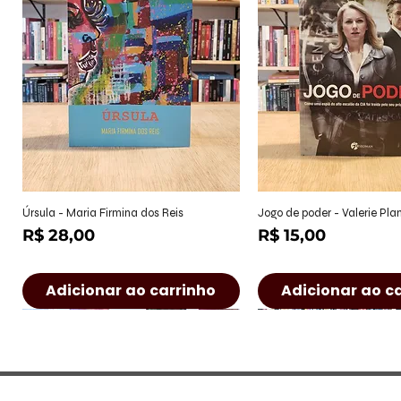
Visualização rápida
Visualização r
Úrsula - Maria Firmina dos Reis
Jogo de poder - Valerie Pl
Preço
Preço
R$ 28,00
R$ 15,00
Adicionar ao carrinho
Adicionar ao c