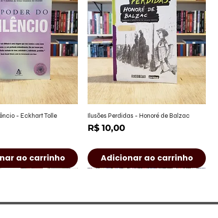
alização rápida
Visualização rápida
êncio - Eckhart Tolle
Ilusões Perdidas - Honoré de Balzac
Preço
R$ 10,00
nar ao carrinho
Adicionar ao carrinho