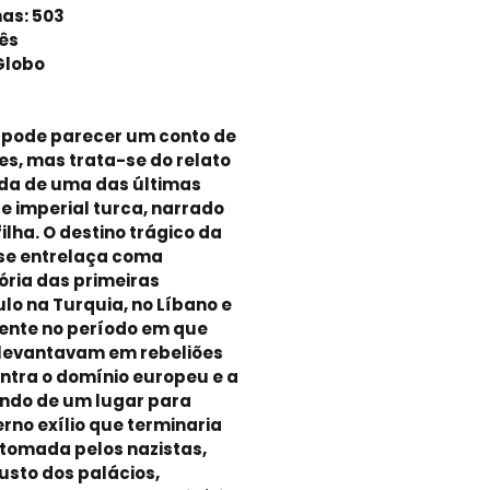
nas: 503
ês
 Globo
, pode parecer um conto de
es, mas trata-se do relato
ida de uma das últimas
e imperial turca, narrado
ilha. O destino trágico da
se entrelaça coma
ória das primeiras
lo na Turquia, no Líbano e
mente no período em que
 levantavam em rebeliões
ontra o domínio europeu e a
ndo de um lugar para
rno exílio que terminaria
 tomada pelos nazistas,
usto dos palácios,