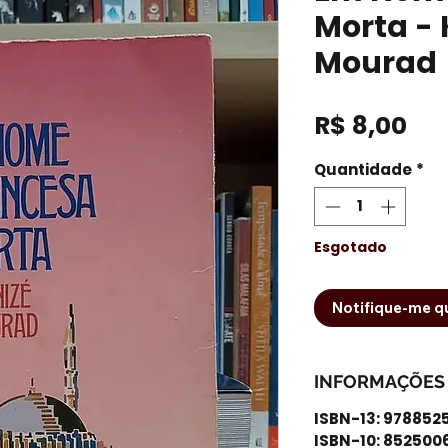
Morta - 
Mourad
Pr
R$ 8,00
Quantidade
*
Esgotado
Notifique-me qu
INFORMAÇÕES
ISBN-13: 97885
ISBN-10: 852500