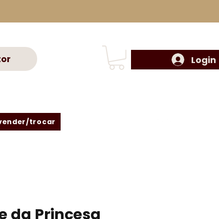
tor
Login
vender/trocar
 da Princesa