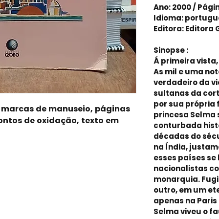
Ano: 2000 / Pági
Idioma: portugu
Editora: Editora
Sinopse :
Á primeira vista
As mil e uma not
verdadeiro da v
sultanas da cort
por sua própria f
m marcas de manuseio, páginas
princesa Selma 
ntos de oxidação, texto em
conturbada hist
décadas do sécu
na Índia, justa
esses países se
nacionalistas c
monarquia. Fugi
outro, em um ete
apenas na Paris
Selma viveu o fa