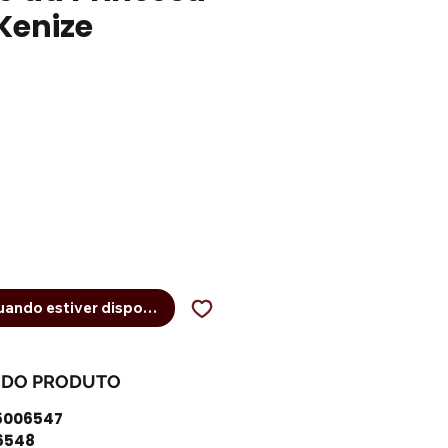
Kenize
eço
ando estiver disponível
 DO PRODUTO
25006547
6548