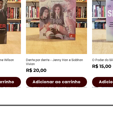
ápida
Visualização rápida
Visu
ame Wilson
Dente por dente - Jenny Han e Siobhan
O Poder do Sil
Vivian
Preço
R$ 15,00
Preço
R$ 20,00
arrinho
Adicionar ao carrinho
Adicio