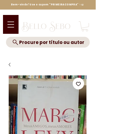
Bem-vindo! Use o cupom "PRIMEIRACOMPRA" ✨📖
Bello Sebo
Procure por título ou autor