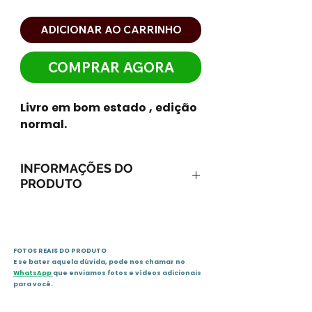
ADICIONAR AO CARRINHO
COMPRAR AGORA
Livro em bom estado , edição
normal.
INFORMAÇÕES DO
PRODUTO
ISBN-13: 9788501085559
ISBN-10: 8501085553
Ano: 2009 / Páginas: 352
FOTOS REAIS DO PRODUTO
Idioma: português
E se bater aquela dúvida, pode nos chamar no
Editora: Record
WhatsApp
que enviamos fotos e vídeos adicionais
para você.
Sinopse : Antoine e Mathias são