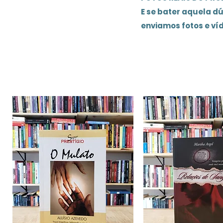
E se bater aquela d
enviamos fotos e ví