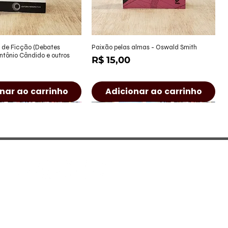
alização rápida
Visualização rápida
 de Ficção (Debates
Paixão pelas almas - Oswald Smith
Antônio Cândido e outros
Preço
R$ 15,00
nar ao carrinho
Adicionar ao carrinho