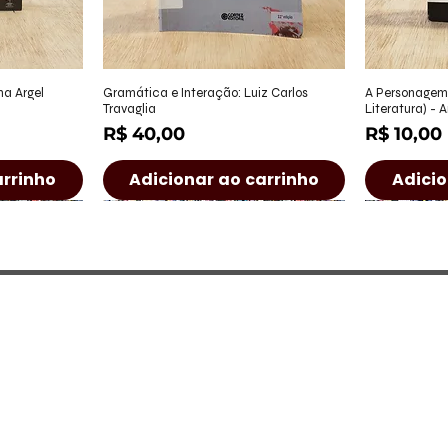
ápida
Visualização rápida
Visu
ha Argel
Gramática e Interação: Luiz Carlos
A Personagem
Travaglia
Literatura) - 
Preço
Preço
R$ 40,00
R$ 10,00
arrinho
Adicionar ao carrinho
Adicio
a