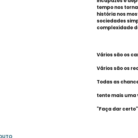
incapazes e de
tempo nos torna
história nos mo
sociedades simpl
complexidade d
Vários são os c
Vários são os r
Todas as chance
tente mais uma v
"Faça dar certo"
ODUTO