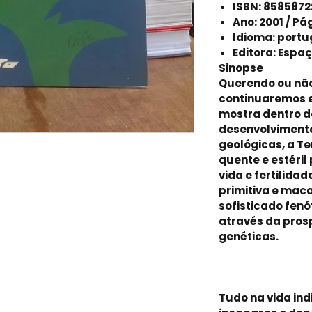
ISBN: 858587
Ano: 2001 / Pá
Idioma: port
Editora: Espa
Sinopse
Querendo ou não
continuaremos e
mostra dentro d
desenvolvimento
geológicas, a T
quente e estéril
vida e fertilida
primitiva e maca
sofisticado fenó
através da pro
genéticas.
Tudo na vida in