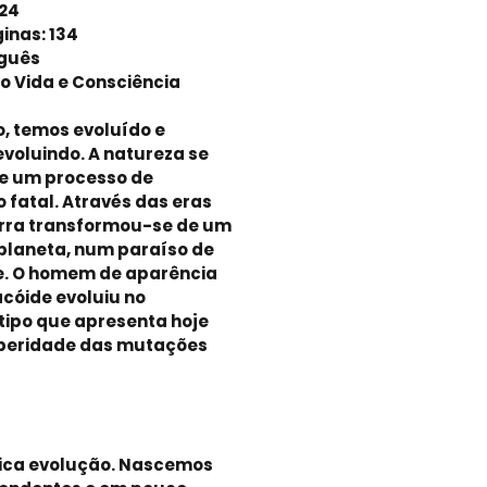
224
ginas: 134
uguês
ço Vida e Consciência
, temos evoluído e
voluindo. A natureza se
e um processo de
 fatal. Através das eras
erra transformou-se de um
 planeta, num paraíso de
de. O homem de aparência
cóide evoluiu no
tipo que apresenta hoje
speridade das mutações
dica evolução. Nascemos