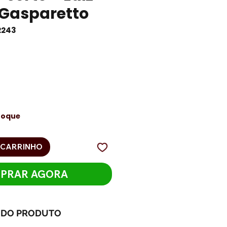
 Gasparetto
2243
eço
toque
 CARRINHO
PRAR AGORA
 DO PRODUTO