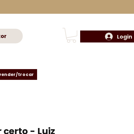
tor
Login
vender/trocar
 certo - Luiz