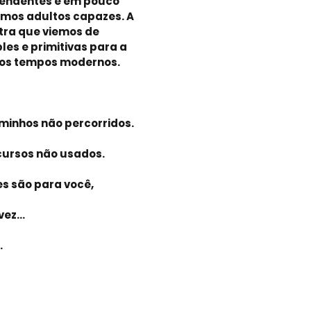
pendentes e em pouco
mos adultos capazes. A
stra que viemos de
es e primitivas para a
os tempos modernos.
aminhos não percorridos.
ecursos não usados.
s são para você,
ez...
.